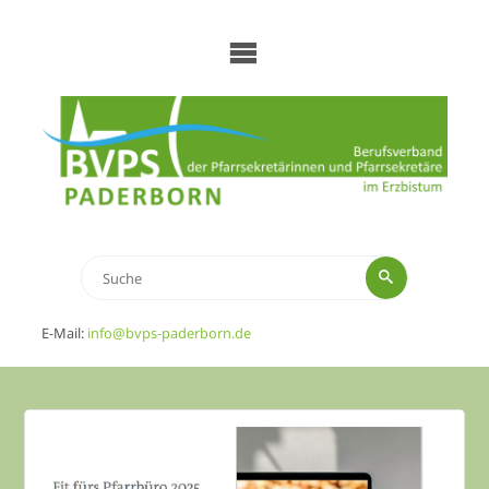
Zum
Inhalt
springen
Suchen
Suche
nach:
E-Mail:
info@bvps-paderborn.de